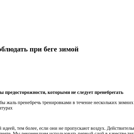
облюдать при беге зимой
ры предосторожности, которыми не следует пренебрегать
ло бы жаль пренебречь тренировками в течение нескольких зимн
атурах
идеей, тем более, если они не пропускают воздух. Действительн
рзнете. Мы рекомендуем использовать первый слой в качестве те