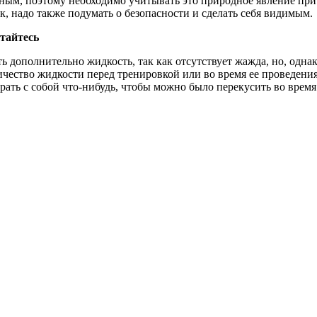
ным, поэтому необходимо учитывать это природное явление при 
к, надо также подумать о безопасности и сделать себя видимым.
тайтесь
 дополнительно жидкость, так как отсутствует жажда, но, однак
личество жидкости перед тренировкой или во время ее проведения
брать с собой что-нибудь, чтобы можно было перекусить во врем