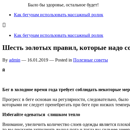
Бег для Вас!
Было бы здоровье, остальное будет!
Как бегунам использовать массажный ролик
Как бегунам использовать массажный ролик
Шесть золотых правил, которые надо с
By
admin
—
16.01.2019
— Posted in
Полезные советы
й
Бег в холодное время года требует соблюдать некоторые ме
Прогресс в беге основан на регулярности, следовательно, бы
которыми не следует пренебрегать при беге при низких темпер
Избегайте одеваться слишком тепло
Внимание, увеличить количество слоев одежды является плохой 
то вы рискуете затруднить выход пота и тогда вы сильнее заме