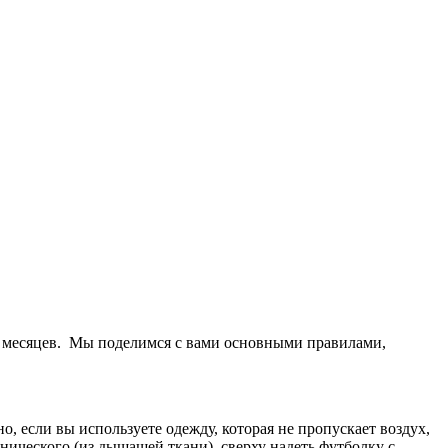
их месяцев. Мы поделимся с вами основными правилами,
о, если вы используете одежду, которая не пропускает воздух,
хнического (из дышащей ткани), сверху надеть футболку с