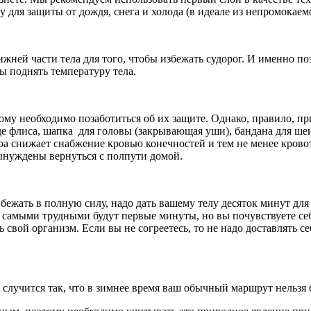
у для защиты от дождя, снега и холода (в идеале из непромокаем
й части тела для того, чтобы избежать судорог. И именно поэт
бы поднять температуру тела.
тому необходимо позаботиться об их защите. Однако, правило,
е флиса, шапка для головы (закрывающая уши), бандана для шеи,
ра снижает снабжение кровью конечностей и тем не менее кровот
вынуждены вернуться с полпути домой.
бежать в полную силу, надо дать вашему телу десяток минут для т
 самыми трудными будут первые минуты, но вы почувствуете себя
ть свой организм. Если вы не согреетесь, то не надо доставлять 
 случится так, что в зимнее время ваш обычный маршрут нельзя б