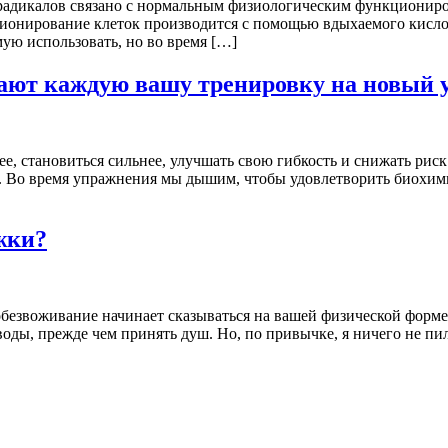
 радикалов связано с нормальным физиологическим функциониро
ционирование клеток производится с помощью вдыхаемого кислоро
ую использовать, но во время […]
ают каждую вашу тренировку на новый у
, становиться сильнее, улучшать свою гибкость и снижать риск т
 Во время упражнения мы дышим, чтобы удовлетворить биохими
жки?
обезвоживание начинает сказываться на вашей физической форм
 воды, прежде чем принять душ. Но, по привычке, я ничего не п