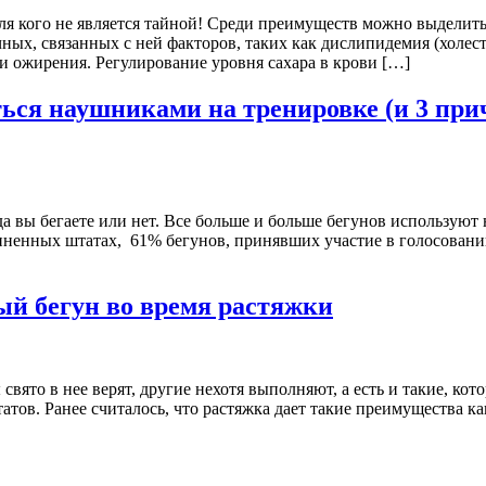
для кого не является тайной! Среди преимуществ можно выдели
чных, связанных с ней факторов, таких как дислипидемия (холе
и ожирения. Регулирование уровня сахара в крови […]
ься наушниками на тренировке (и 3 при
да вы бегаете или нет. Все больше и больше бегунов используют
ненных штатах, 61% бегунов, принявших участие в голосовании
ый бегун во время растяжки
 свято в нее верят, другие нехотя выполняют, а есть и такие, к
ьтатов. Ранее считалось, что растяжка дает такие преимущества 