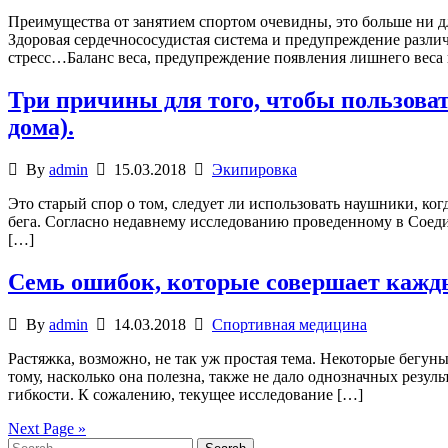
Преимущества от занятием спортом очевидны, это больше ни 
Здоровая сердечнососудистая система и предупреждение разли
стресс…Баланс веса, предупреждение появления лишнего веса 
Три причины для того, чтобы пользоват
дома).
By
admin
15.03.2018
Экипировка
Это старый спор о том, следует ли использовать наушники, ког
бега. Согласно недавнему исследованию проведенному в Соеди
[…]
Семь ошибок, которые совершает кажд
By
admin
14.03.2018
Спортивная медицина
Растяжка, возможно, не так уж простая тема. Некоторые бегуны
тому, насколько она полезна, также не дало однозначных резул
гибкости. К сожалению, текущее исследование […]
Next Page »
Search