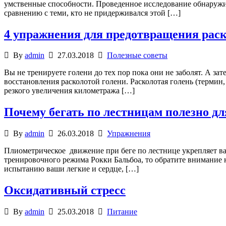
умственные способности. Проведенное исследование обнаружил
сравнению с теми, кто не придерживался этой […]
4 упражнения для предотвращения раск
By
admin
27.03.2018
Полезные советы
Вы не тренируете голени до тех пор пока они не заболят. А зат
восстановления расколотой голени. Расколотая голень (термин, 
резкого увеличения километража […]
Почему бегать по лестницам полезно дл
By
admin
26.03.2018
Упражнения
Плиометрическое движение при беге по лестнице укрепляет ваш
тренировочного режима Рокки Бальбоа, то обратите внимание 
испытанию ваши легкие и сердце, […]
Oксидативный стресс
By
admin
25.03.2018
Питание