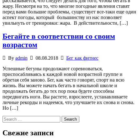
рассказывается, что следует делать для того, чтобы бегать в
жару. Несмотря на то, что многие погодные явления ставят
перед вами большие проблемы, существует все-таки еще один
аспект погоды, который большинству из нас позволяет
увильнуть от тренировки: жара. В действительности, […]
Бегайте в соответствии со своим
возрастом
By
admin
08.08.2018
Бег как фитнес
Успешные бегуны продолжают соревноваться,
приспосабливаясь к каждой новой возрастной группе и
обретая себя заново. Бег, как часто говорят, спорт на всю
жизнь. Вы можете начать бегать в начальной школе и
продолжать бегать до тех пор пока будете способны
передвигать ноги. Вы растете, взрослеете, устанавливаете
личные рекорды и надеемся, что улучшаете их снова и снова.
Но […]
Search
for:
Свежие записи