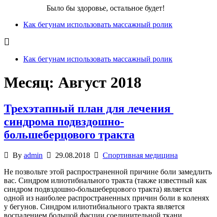
Бег для Вас!
Было бы здоровье, остальное будет!
Как бегунам использовать массажный ролик
Как бегунам использовать массажный ролик
Месяц:
Август 2018
Трехэтапный план для лечения
синдрома подвздошно-
большеберцового тракта
By
admin
29.08.2018
Спортивная медицина
Не позвольте этой распространенной причине боли замедлить
вас. Синдром илиотибиального тракта (также известный как
синдром подвздошно-большеберцового тракта) является
одной из наиболее распространенных причин боли в коленях
у бегунов. Синдром илиотибиального тракта является
воспалением большой фасции соединительной ткани