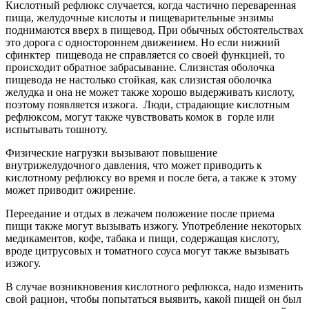
Кислотный рефлюкс случается, когда частично переваренная
пища, желудочные кислоты и пищеварительные энзимы
поднимаются вверх в пищевод. При обычных обстоятельствах
это дорога с одностороннем движением. Но если нижний
сфинктер пищевода не справляется со своей функцией, то
происходит обратное забрасывание. Слизистая оболочка
пищевода не настолько стойкая, как слизистая оболочка
желудка и она не может также хорошо выдерживать кислоту,
поэтому появляется изжога. Люди, страдающие кислотным
рефлюксом, могут также чувствовать комок в горле или
испытывать тошноту.
Физические нагрузки вызывают повышение
внутрижелудочного давления, что может приводить к
кислотному рефлюксу во время и после бега, а также к этому
может приводит ожирение.
Переедание и отдых в лежачем положение после приема
пищи также могут вызывать изжогу. Употребление некоторых
медикаментов, кофе, табака и пищи, содержащая кислоту,
вроде цитрусовых и томатного соуса могут также вызывать
изжогу.
В случае возникновения кислотного рефлюкса, надо изменить
свой рацион, чтобы попытаться выявить, какой пищей он был