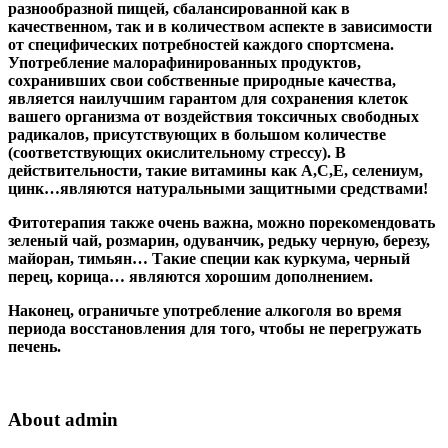
разнообразной пищей, сбалансированной как в
качественном, так и в количеством аспекте в зависимости
от специфических потребностей каждого спортсмена.
Употребление малорафинированных продуктов,
сохранивших свои собственные природные качества,
является наилучшим гарантом для сохранения клеток
вашего организма от воздействия токсичных свободных
радикалов, присутствующих в большом количестве
(соответствующих окислительному стрессу). В
действительности, такие витамины как А,С,Е, селениум,
цинк…являются натуральными защитными средствами!
Фитотерапия также очень важна, можно порекомендовать
зеленый чай, розмарин, одуванчик, редьку черную, березу,
майоран, тимьян… Такие специи как куркума, черный
перец, корица… являются хорошим дополнением.
Наконец, ограничьте употребление алкоголя во время
периода восстановления для того, чтобы не перегружать
печень.
About admin