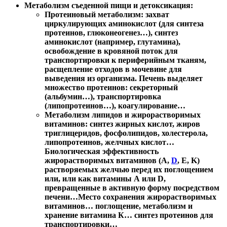
Метаболизм съеденной пищи и детоксикация:
Протеиновый метаболизм: захват
циркулирующих аминокислот (для синтеза
протеинов, глюконеогенез…), синтез
аминокислот (например, глутамина),
освобождение в кровяной поток для
транспортировки к периферийным тканям,
расщепление отходов в мочевине для
выведения из организма. Печень выделяет
множество протеинов: секреторный
(альбумин…), транспортировка
(липопротеинов…), коагулирование…
Метаболизм липидов и жирорастворимых
витаминов
: синтез жирных кислот, жиров
триглицеридов, фосфолипидов, холестерола,
липопротеинов, желчных кислот…
Биологическая эффективность
жирорастворимых витаминов (
A
,
D
,
E
,
K
)
растворяемых желчью перед их поглощением
или, или как витамины А или
D
,
превращенные в активную форму посредством
печени…Место сохранения жирорастворимых
витаминов… поглощение, метаболизм и
хранение витамина К… синтез протеинов для
транспортировки…