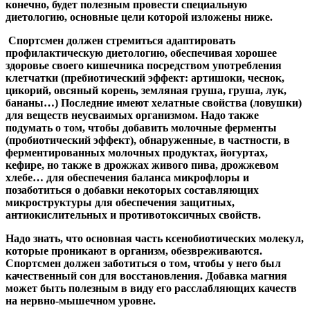
конечно, будет полезным провести специальную
диетологию, основные цели которой изложены ниже.
Спортсмен должен стремиться адаптировать
профилактическую диетологию, обеспечивая хорошее
здоровье своего кишечника посредством употребления
клетчатки (пребиотический эффект: артишоки, чеснок,
цикорий, овсяный корень, земляная груша, груша, лук,
бананы…) Последние имеют хелатные свойства (ловушки)
для веществ неусваимых организмом. Надо также
подумать о том, чтобы добавить молочные ферменты
(пробиотический эффект), обнаруженные, в частности, в
ферментированных молочных продуктах, йогуртах,
кефире, но также в дрожжах живого пива, дрожжевом
хлебе… для обеспечения баланса микрофлоры и
позаботиться о добавки некоторых составляющих
микроструктуры для обеспечения защитных,
антиокислительных и противотоксичных свойств.
Надо знать, что основная часть ксенобиотических молекул,
которые проникают в организм, обезвреживаются.
Спортсмен должен заботиться о том, чтобы у него был
качественный сон для восстановления. Добавка магния
может быть полезным в виду его расслабляющих качеств
на нервно-мышечном уровне.