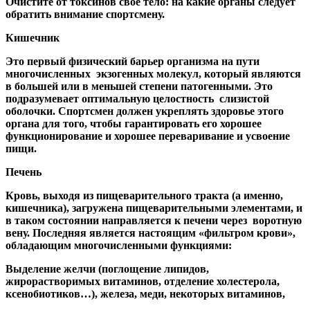
Очистите от токсинов свое тело: на какие органы следует
обратить внимание спортсмену.
Кишечник
Это первый физический барьер организма на пути
многочисленных экзогенных молекул, который являются
в большей или в меньшей степени патогенными. Это
подразумевает оптимальную целостность слизистой
оболочки. Спортсмен должен укреплять здоровье этого
органа для того, чтобы гарантировать его хорошее
функционирование и хорошее переваривание и усвоение
пищи.
Печень
Кровь, выходя из пищеварительного тракта (а именно,
кишечника), загружена пищеварительными элементами, и
в таком состоянии направляется к печени через воротную
вену. Последняя является настоящим «фильтром крови»,
обладающим многочисленными функциями:
Выделение желчи (поглощение липидов,
жирорастворимых витаминов, отделение холестерола,
ксенобиотиков…), железа, меди, некоторых витаминов,