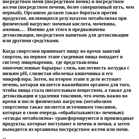
посредством мочи (посредством почек) и посредством
желчи (посредством печени, более совершенный путь, чем
первый). Организм должен также бороться против
продуктов, являющихся результатом метаболизма при
физической нагрузке: мочевая кислота, мочевина,
аммиак… Именно для этого и предназначена
детоксикация, посредством напитков для детоксикации
или другими средствами.
Когда спортсмен принимает пищу во время занятий
спортом, на первом этапе съеденная пища попадает в
систему пищеварения, где предствавлены
многочисленные барьеры: слизь, кислотность желудка с
низким
pH
, слизистая оболочка кишечника и его
микрофлора. Затем, на втором этапе в дело вступает
печень, которая является важнейшим органом для того,
чтобы пища стала питательным веществом, а также для
детоксикации и удаления токсинов, что очень важно во
время и после физических нагрузок (метаболизм
спортсмена также является источником токсинов,
которые в свою очередь «обрабатываются» печенью):
«отходы метаболизма» трансформируются в производные
продукты, которые поступают в печень и почки, а затем
выводятся из организма постредством желчи или мочи.