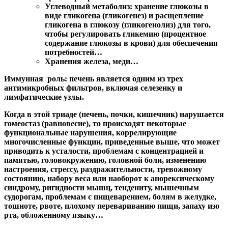
Углеводный метаболиз: хранение глюкозы в
виде гликогена (гликогенез) и расщепление
гликогена в глюкозу (гликогенолиз) для того,
чтобы регулировать гликемию (процентное
содержание глюкозы в крови) для обеспечения
потребностей…
Хранения железа, меди
…
Иммунная роль: печень является одним из трех
антимикробных фильтров, включая селезенку и
лимфатические узлы.
Когда в этой триаде (печень, почки, кишечник) нарушается
гомеостаз (равновесие), то происходят некоторые
функциональные нарушения, коррелирующие
многочисленные функции, приведенные выше, что может
приводить к усталости, проблемам с концентрацией и
памятью, головокружению, головной боли, изменению
настроения, стрессу, раздражительности, тревожному
состоянию, набору веса или наоборот к анорексическому
синдрому, ригидности мышц, тендениту, мышечным
судорогам, проблемам с пищеварением, болям в желудке,
тошноте, рвоте, плохому перевариванию пищи, запаху изо
рта, обложенному языку…