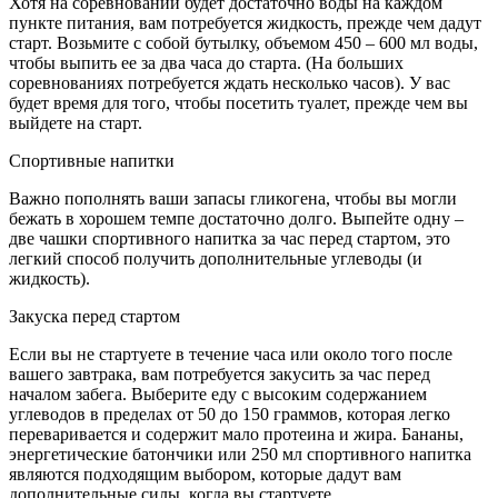
Хотя на соревновании будет достаточно воды на каждом
пункте питания, вам потребуется жидкость, прежде чем дадут
старт. Возьмите с собой бутылку, объемом 450 – 600 мл воды,
чтобы выпить ее за два часа до старта. (На больших
соревнованиях потребуется ждать несколько часов). У вас
будет время для того, чтобы посетить туалет, прежде чем вы
выйдете на старт.
Спортивные напитки
Важно пополнять ваши запасы гликогена, чтобы вы могли
бежать в хорошем темпе достаточно долго. Выпейте одну –
две чашки спортивного напитка за час перед стартом, это
легкий способ получить дополнительные углеводы (и
жидкость).
Закуска перед стартом
Если вы не стартуете в течение часа или около того после
вашего завтрака, вам потребуется закусить за час перед
началом забега. Выберите еду с высоким содержанием
углеводов в пределах от 50 до 150 граммов, которая легко
переваривается и содержит мало протеина и жира. Бананы,
энергетические батончики или 250 мл спортивного напитка
являются подходящим выбором, которые дадут вам
дополнительные силы, когда вы стартуете.