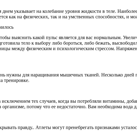
днем указывает на колебание уровня жидкости в теле. Наиболее
тся как на физических, так и на умственных способностях, и мо
чилось
 чтобы выяснить какой пульс является для вас нормальным. Увели
дготовила тело к выбору либо бороться, либо бежать, высвободи
азницы между физическим и психологическим стрессом. Напряженн
ень нужны для наращивания мышечных тканей. Несколько дней по
а тренировке.
а исключением тех случаев, когда вы потребляли витамины, доб
в организме, потому что ее недостаточно. Вам необходима вода 
крывать правду.. Атлеты могут пренебрегать признаками усталости