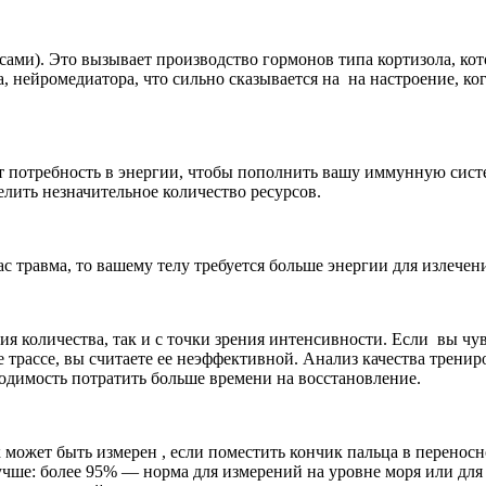
ами). Это вызывает производство гормонов типа кортизола, кот
 нейромедиатора, что сильно сказывается на на настроение, когд
потребность в энергии, чтобы пополнить вашу иммунную систему
лить незначительное количество ресурсов.
ас травма, то вашему телу требуется больше энергии для излечен
ния количества, так и с точки зрения интенсивности. Если вы ч
же трассе, вы считаете ее неэффективной. Анализ качества тре
одимость потратить больше времени на восстановление.
может быть измерен , если поместить кончик пальца в переносн
лучше: более 95% — норма для измерений на уровне моря или дл