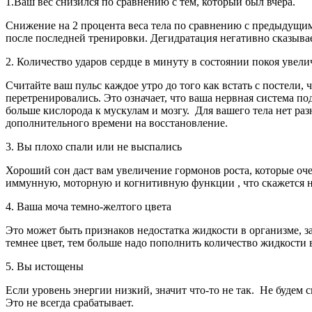
1.Ваш вес снизился по сравнению с тем, который был вчера.
Снижение на 2 процента веса тела по сравнению с предыдущим 
после последней тренировки. Дегидратация негативно сказывае
2. Количество ударов сердце в минуту в состоянии покоя увели
Считайте ваш пульс каждое утро до того как встать с постели,
перетренировались. Это означает, что ваша нервная система по
больше кислорода к мускулам и мозгу. Для вашего тела нет р
дополнительного времени на восстановление.
3. Вы плохо спали или не выспались
Хороший сон даст вам увеличение гормонов роста, которые оч
иммунную, моторную и когнитивную функции , что скажется н
4. Ваша моча темно-желтого цвета
Это может быть признаков недостатка жидкости в организме, з
темнее цвет, тем больше надо пополнить количество жидкости 
5. Вы истощены
Если уровень энергии низкий, значит что-то не так. Не будем с
Это не всегда срабатывает.