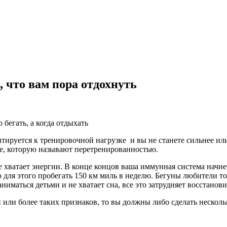
, что вам пора отдохнуть
 бегать, а когда отдыхать
аптируется к тренировочной нагрузке и вы не станете сильнее и
ыре, которую называют перетренированностью.
е хватает энергии. В конце концов ваша иммунная система начнет
но для этого пробегать 150 км миль в неделю. Бегуны любители 
ниматься детьми и не хватает сна, все это затрудняет восстанов
 или более таких признаков, то вы должны либо сделать несколь