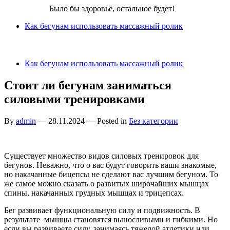
Бег для Вас!
Было бы здоровье, остальное будет!
Как бегунам использовать массажный ролик
Как бегунам использовать массажный ролик
Стоит ли бегунам заниматься
силовыми тренировками
By
admin
—
28.11.2024
— Posted in
Без категории
Существует множество видов силовых тренировок для
бегунов. Неважно, что о вас будут говорить ваши знакомые,
но накачанные бицепсы не сделают вас лучшим бегуном. То
же самое можно сказать о развитых широчайших мышцах
спины, накачанных грудных мышцах и трицепсах.
Бег развивает функциональную силу и подвижность. В
результате мышцы становятся выносливыми и гибкими. Но
если вы развиваете силу, занимаясь тяжелой атлетики или