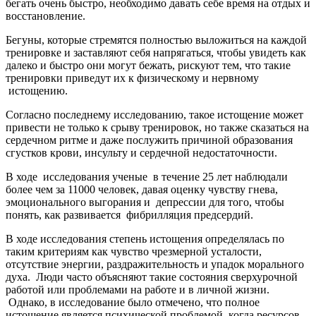
бегать очень быстро, необходимо давать себе время на отдых и
восстановление.
Бегуны, которые стремятся полностью выложиться на каждой
тренировке и заставляют себя напрягаться, чтобы увидеть как
далеко и быстро они могут бежать, рискуют тем, что такие
тренировки приведут их к физическому и нервному
истощению.
Согласно последнему исследованию, такое истощение может
привести не только к срыву тренировок, но также сказаться на
сердечном ритме и даже послужить причиной образования
сгустков крови, инсульту и сердечной недостаточности.
В ходе исследования ученые в течение 25 лет наблюдали
более чем за 11000 человек, давая оценку чувству гнева,
эмоционального выгорания и депрессии для того, чтобы
понять, как развивается фибрилляция предсердий.
В ходе исследования степень истощения определялась по
таким критериям как чувство чрезмерной усталости,
отсутствие энергии, раздражительность и упадок морального
духа. Люди часто объясняют такие состояния сверхурочной
работой или проблемами на работе и в личной жизни.
Однако, в исследование было отмечено, что полное
истощение является психической проблемой, когда ресурсов