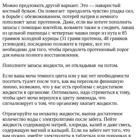
Можно предложить другой вариант. Это — наваристый
костный бульон. Он помогает преодолеть чувство упадка сил,
в борьбе с обезвоживанием, потерей натрия и немного
пополняет запас протеинов. Даже, если вы хотите пополнить
запасы с помощью коктейля, возьмите также и сэндвич, лаваш
из цельной пшеницы с четвертью чашки пюре из нута и 85
граммов холодной курицы (31 грамм протеина, 48 граммов
углеводов), последнюю положите в термос, все это
необходимо для того, чтобы преодолеть протеиновый порог
для начала полного восстановления.
Пополните запасы жидкости, не откладывая на потом.
Если ваша моча темного цвета или у вас нет необходимости
посетить туалет после того, как вы пересекли финишную
линию, возможно, что у вас есть проблема с недостатком
жидкости в организме. Оптимально, надо стремиться к тому,
чтобы цвет мочи вернулся к цвету лимонада, что
сигнализирует о том, что организму хватает жидкости.
Отреагируйте на нехватку жидкости, выпив достаточное
количество воды с электролитами после забега. Пейте
жидкость содержащую натрий, хлориды, калий и даже смесь,
содержащую магний и кальций. Если на забеге нет того, что
вам нужно, имейте электролиты в таблетках или порошках в