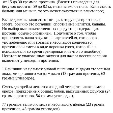
от 15 до 30 граммов протеина. (Расчеты приведены для
бегунов весом от 59 до 82 кг, независимо от пола. Если съесть
больше или меньше, то это может сказаться на вашем весе).
Вы не должны зависеть от пищи, которую раздают после
забега, обычно это рогалики, спортивные напитки, бананы.
Но выбор высококачественных продуктов, содержащих
протеин, обычно ограничен. Подумайте о том, чтобы
приготовить ваши закуски в виде коктейля, готового к
употреблению или возьмите небольшое количество
протеиновой смеси в виде порошка (того, который вы
использовали во время тренировки или что-то подобное).
Некоторые упакованные закуски для начала восстановления
включают углеводы и протеины:
1.Блинчики из цельнозерновой пшеницы с двумя столовыми
ложками орехового масла + джем (13 граммов протеина, 63
грамма углеводов).
Смесь для трейла делается из одной четверти чашки: смеси
орехов, поджаренных соевых бобов, высушенных фруктов (24
грамма протеинов, 54 грамма углеводов),
77 граммов валяного мяса и небольшого яблока (23 грамма
протеинов, 43 грамма углеводов).