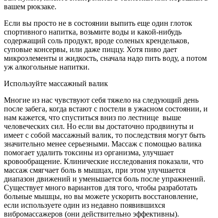
вашем рюкзаке.
Если вы просто не в состоянии выпить еще один глоток
спортивного напитка, возьмите воды и какой-нибудь
содержащий соль продукт, вроде соленых крендельков,
суповые консервы, или даже пиццу. Хотя пиво дает
микроэлементы и жидкость, сначала надо пить воду, а потом
уж алкогольные напитки.
Используйте массажный валик
Многие из нас чувствуют себя тяжело на следующий день
после забега, когда встают с постели в ужасном состоянии, и
нам кажется, что спуститься вниз по лестнице выше
человеческих сил. Но если вы достаточно продвинуты и
имеет с собой массажный валик, то последствия могут быть
значительно менее серьезными. Массаж с помощью валика
помогает удалить токсины из организма, улучшает
кровообращение. Клинические исследования показали, что
массаж смягчает боль в мышцах, при этом улучшается
диапазон движений и уменьшается боль после упражнений.
Существует много вариантов для того, чтобы разработать
больные мышцы, но вы можете ускорить восстановление,
если используете один из недавно появившихся
вибромассажеров (они действительно эффективны).