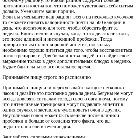
обычному рациону, то новый рацион содержит больше
протеинов и клетчатки, что поможет чувствовать себя сытым
дольше. Уменьшите ваши порции.
Если вы уменьшите ваш рацион всего на несколько кусочков,
то сможете снизить калорийность почти на 500 калорий в
день, что достаточно для того, чтобы сбросить фунт за
неделю. Единственный случай, когда этого делать не стоит,
это после длинной и интенсивной пробежки. Тогда
приоритетным станет хороший аппетит, поскольку
необходимо хорошо питаться для того, чтобы восстановиться
после тренировки. Для большинства людей это найдет свое
выражение только в двух дополнительных блюдах в неделю.
Будьте бдительны во все остальное время.
Принимайте пищу строго по расписанию
Принимайте пищу или перекусывайте каждые несколько
часов и делайте это постоянно день за днем. Бегуны не могут
всегда доверять сигналам голода своего организма, потому
что интенсивные тренировки могут подавлять аппетит в
одних случаях и заставлять чувствовать голод в других.
Неутолимый голод может быть меньше после длинной
пробежки и больше от сознания того факта, что вы
недостаточно ели в течение дня.
Занимайтесь силовыми упражнениями