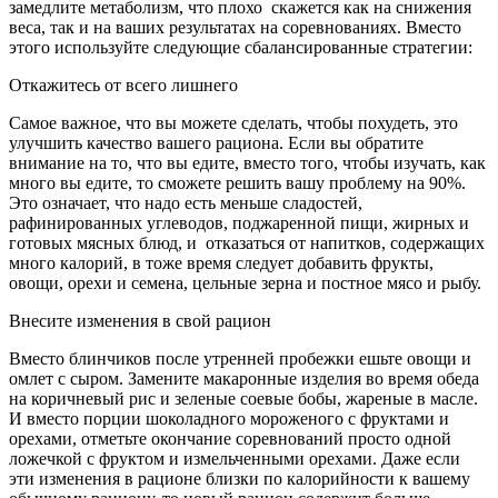
замедлите метаболизм, что плохо скажется как на снижения
веса, так и на ваших результатах на соревнованиях. Вместо
этого используйте следующие сбалансированные стратегии:
Откажитесь от всего лишнего
Самое важное, что вы можете сделать, чтобы похудеть, это
улучшить качество вашего рациона. Если вы обратите
внимание на то, что вы едите, вместо того, чтобы изучать, как
много вы едите, то сможете решить вашу проблему на 90%.
Это означает, что надо есть меньше сладостей,
рафинированных углеводов, поджаренной пищи, жирных и
готовых мясных блюд, и отказаться от напитков, содержащих
много калорий, в тоже время следует добавить фрукты,
овощи, орехи и семена, цельные зерна и постное мясо и рыбу.
Внесите изменения в свой рацион
Вместо блинчиков после утренней пробежки ешьте овощи и
омлет с сыром. Замените макаронные изделия во время обеда
на коричневый рис и зеленые соевые бобы, жареные в масле.
И вместо порции шоколадного мороженого с фруктами и
орехами, отметьте окончание соревнований просто одной
ложечкой с фруктом и измельченными орехами. Даже если
эти изменения в рационе близки по калорийности к вашему