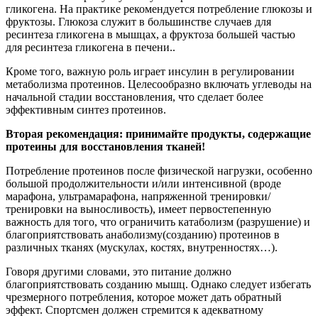
гликогена. На практике рекомендуется потребление глюкозы и
фруктозы. Глюкоза служит в большинстве случаев для
ресинтеза гликогена в мышцах, а фруктоза большей частью
для ресинтеза гликогена в печени..
Кроме того, важную роль играет инсулин в регулировании
метаболизма протеинов. Целесообразно включать углеводы на
начальной стадии восстановления, что сделает более
эффективным синтез протеинов.
Вторая рекомендация: принимайте продукты, содержащие
протеины для восстановления тканей!
Потребление протеинов после физической нагрузки, особенно
большой продолжительности и/или интенсивной (вроде
марафона, ультрамарафона, напряженной тренировки/
тренировки на выносливость), имеет первостепенную
важность для того, что ограничить катаболизм (разрушение) и
благоприятствовать анаболизму(созданию) протеинов в
различных тканях (мускулах, костях, внутренностях…).
Говоря другими словами, это питание должно
благоприятствовать созданию мышц. Однако следует избегать
чрезмерного потребления, которое может дать обратный
эффект. Спортсмен должен стремится к адекватному