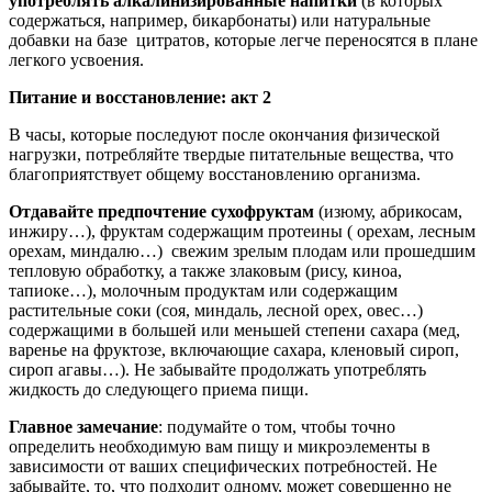
употреблять алкалинизированные напитки
(в которых
содержаться, например, бикарбонаты) или натуральные
добавки на базе цитратов, которые легче переносятся в плане
легкого усвоения.
Питание и восстановление: акт 2
В часы, которые последуют после окончания физической
нагрузки, потребляйте твердые питательные вещества, что
благоприятствует общему восстановлению организма.
Отдавайте предпочтение сухофруктам
(изюму, абрикосам,
инжиру…), фруктам содержащим протеины ( орехам, лесным
орехам, миндалю…) свежим зрелым плодам или прошедшим
тепловую обработку, а также злаковым (рису, киноа,
тапиоке…), молочным продуктам или содержащим
растительные соки (соя, миндаль, лесной орех, овес…)
содержащими в большей или меньшей степени сахара (мед,
варенье на фруктозе, включающие сахара, кленовый сироп,
сироп агавы…). Не забывайте продолжать употреблять
жидкость до следующего приема пищи.
Главное замечание
: подумайте о том, чтобы точно
определить необходимую вам пищу и микроэлементы в
зависимости от ваших специфических потребностей. Не
забывайте, то, что подходит одному, может совершенно не